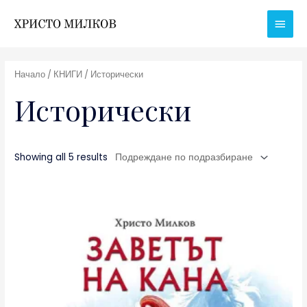
Skip
Main
to
Men
content
Начало
/
КНИГИ
/ Исторически
Исторически
Showing all 5 results