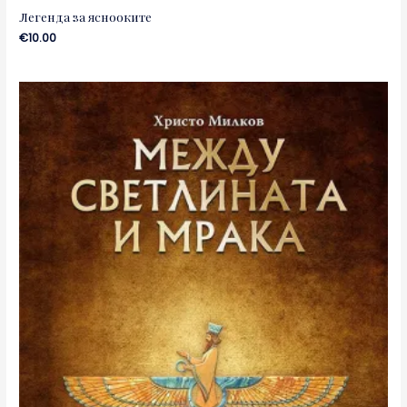
Легенда за яснооките
€
10.00