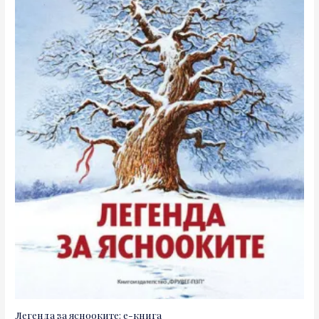
Легенда за яснооките: е-книга