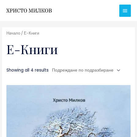
Skip
Main
to
Men
content
Начало
/ Е-Книги
Е-Книги
Showing all 4 results