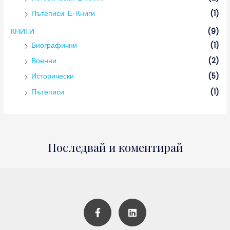
Пътеписи: Е-Книги
(1)
КНИГИ
(9)
Биографични
(1)
Военни
(2)
Исторически
(5)
Пътеписи
(1)
Последвай и коментирай
F
L
a
i
c
n