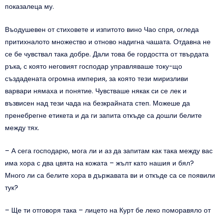
показалеца му.
Въодушевен от стиховете и изпитото вино Чао спря, огледа
притихналото множество и отново надигна чашата. Отдавна не
се бе чувствал така добре. Дали това бе гордостта от твърдата
ръка, с която неговият господар управляваше току-що
създадената огромна империя, за която тези миризливи
варвари нямаха и понятие. Чувстваше някак си се лек и
възвисен над тези чада на безкрайната степ. Можеше да
пренебрегне етикета и да ги запита откъде са дошли белите
между тях.
– А сега господарю, мога ли и аз да запитам как така между вас
има хора с два цвята на кожата – жълт като нашия и бял?
Много ли са белите хора в държавата ви и откъде са се появили
тук?
– Ще ти отговоря така – лицето на Курт бе леко поморавяло от