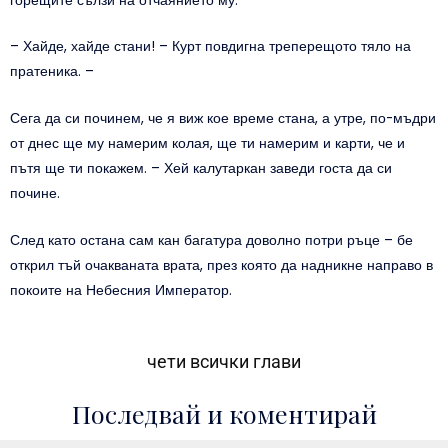
горещите сълзи на отчаянието му.
– Хайде, хайде стани! – Курт повдигна треперещото тяло на
пратеника. –
Сега да си починем, че я виж кое време стана, а утре, по-мъдри
от днес ще му намерим колая, ще ти намерим и карти, че и
пътя ще ти покажем. – Хей калутаркан заведи госта да си
почине.
След като остана сам кан багатура доволно потри ръце – бе
открил тъй очакваната врата, през която да надникне направо в
покоите на Небесния Император.
чети всички глави
Последвай и коментирай