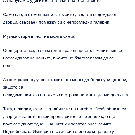
Аз царувам с удивителната власт на отсъствието.
Само следи от мен изпълват моите двеста и седемдесет
дворци, свързани помежду си с непрогледни галерии.
Музика свири в чест на моята сянка;
Офицерите поздравяват моя празен престол; жените ми се
наслаждават на нощите, в които не благоволявам да се
появя.
Аз съм равен с духовете, които не могат да бъдат унищожени,
защото са
невидими,никакво оръжие или отрова не могат да ме достигнат.
Така, невидим, скрит в дълбините на някой от безбройните си
дворци – защото никой предварително не знае къде ще
пожелае да отседне – нашият Император знае всичко.
Поднебесната Империя е само синапено зрънце върху