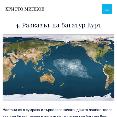
Skip
Main
to
Men
content
4. Разказът на багатур Курт
Настани се в сумрака и търпеливо зачака, докато чашата топло
вино не бе поставена в ръцете му от самия кан багатур Курт.