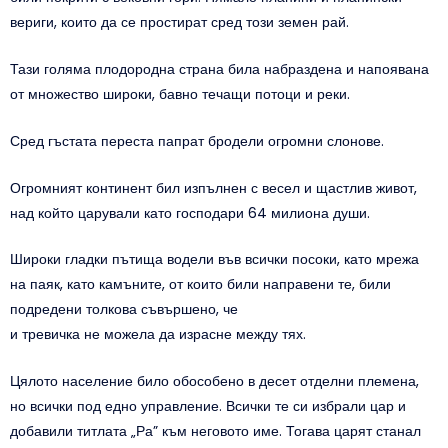
вериги, които да се простират сред този земен рай.
Тази голяма плодородна страна била набраздена и напоявана
от множество широки, бавно течащи потоци и реки.
Сред гъстата переста папрат бродели огромни слонове.
Огромният континент бил изпълнен с весел и щастлив живот,
над който царували като господари 64 милиона души.
Широки гладки пътища водели във всички посоки, като мрежа
на паяк, като камъните, от които били направени те, били
подредени толкова съвършено, че
и тревичка не можела да израсне между тях.
Цялото население било обособено в десет отделни племена,
но всички под едно управление. Всички те си избрали цар и
добавили титлата „Ра” към неговото име. Тогава царят станал