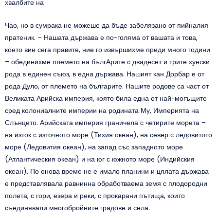
хвалбите на
Чао, но в сумрака не можеше да бъде забелязано от пийналия
пратеник. – Нашата държава е по-голяма от вашата и това,
което вие сега правите, ние го извършихме преди много години
– обединихме племето на бългАрите с двадесет и трите хунски
рода в единен съюз, в една държава. Нашият кан Дорбар е от
рода Дуло, от племето на българите. Нашите родове са част от
Великата Арийска империя, която била една от най-могъщите
сред колониалните империи на родината Му, Империята на
Слънцето. Арийската империя граничела с четирите морета –
на изток с източното море (Тихия океан), на север с ледовитото
море (Ледовития океан), на запад със западното море
(Атлантическия океан) и на юг с южното море (Индийския
океан). По онова време не е имало планини и цялата държава
е представлявала равнинна обработваема земя с плодородни
полета, с гори, езера и реки, с прокарани пътища, които
съединявали многобройните градове и села.