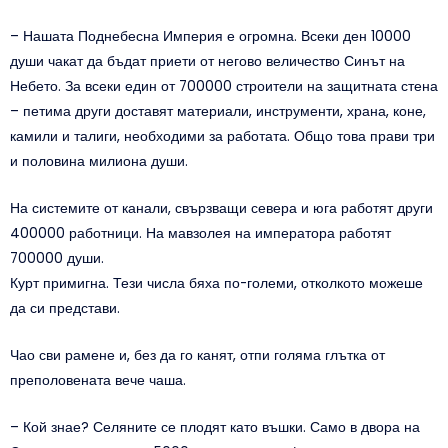
– Нашата Поднебесна Империя е огромна. Всеки ден 10000
души чакат да бъдат приети от негово величество Синът на
Небето. За всеки един от 700000 строители на защитната стена
– петима други доставят материали, инструменти, храна, коне,
камили и талиги, необходими за работата. Общо това прави три
и половина милиона души.
На системите от канали, свързващи севера и юга работят други
400000 работници. На мавзолея на императора работят
700000 души.
Курт примигна. Тези числа бяха по-големи, отколкото можеше
да си представи.
Чао сви рамене и, без да го канят, отпи голяма глътка от
преполовената вече чаша.
– Кой знае? Селяните се плодят като въшки. Само в двора на