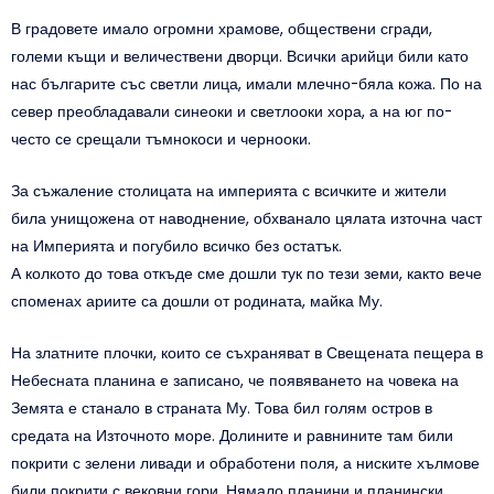
В градовете имало огромни храмове, обществени сгради,
големи къщи и величествени дворци. Всички арийци били като
нас българите със светли лица, имали млечно-бяла кожа. По на
север преобладавали синеоки и светлооки хора, а на юг по-
често се срещали тъмнокоси и чернооки.
За съжаление столицата на империята с всичките и жители
била унищожена от наводнение, обхванало цялата източна част
на Империята и погубило всичко без остатък.
А колкото до това откъде сме дошли тук по тези земи, както вече
споменах ариите са дошли от родината, майка Му.
На златните плочки, които се съхраняват в Свещената пещера в
Небесната планина е записано, че появяването на човека на
Земята е станало в страната Му. Това бил голям остров в
средата на Източното море. Долините и равнините там били
покрити с зелени ливади и обработени поля, а ниските хълмове
били покрити с вековни гори. Нямало планини и планински