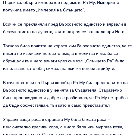
Първи колобър и император под името Ра Му. Империята
получила името „Империя на Слънцето”.
Всички се прекланяли пред Върховното единство и вярвали в
безсмъртието на душата, която накрая се връщала при Него.
Толкова била почитта на хората към Върховното единство, че те
никога не изричали неговото име, а в молитва и молба се
обръщали към него винаги чрез символ. „Слънцето Ра” било
използвано като общ символ на всички негови атрибути.
В качеството си на Първи колобър Ра Му бил представител на
Върховното единство в ученията за Създателя. Старателно
било проповядвано и добре се разбирало, че Ра Му не трябва
да бъде обожествяван, тъй като е само представител.
Управляваща раса в страната Му била бялата раса –
изключително красиви хора, с много бяла или мургава кожа,
големи, кротки очи. Освен тази раса имало и други – хора с