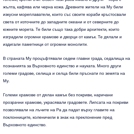
жълта, кафява или черна кожа. Древните жители на Му били
изкусни мореплаватели, които със своите кораби кръстосвали
света от източните до западните океани и от северните до
южните морета. Те били също така добри архитекти, които
изградили огромни храмове и дворци от камък. Те дялали и
издигали паметници от огромни монолити.
В страната Му процъфтявали седем главни града, седалища на
познанията за Върховното единство и науката. Много други
големи градове, селища и селца били пръснати по земята на
Му.
Големи храмове от дялан камък без покриви, наричани
прозрачни храмове, украсявали градовете. Липсата на покриви
позволявали на лъчите на Ра да падат върху главите на
поклонниците, коленичили в знак на преклонение пред
Върховното единство.