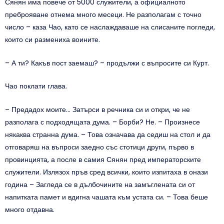
Сянян има повече от 5000 служители, а официалното
преброяване отнема много месеци. Не разполагам с точно
число – каза Чао, като се наслаждаваше на слисаните погледи,
които си размениха воините.
– А ти? Какъв пост заемаш? – продължи с въпросите си Курт.
Чао поклати глава.
– Предадох моите… Затърси в речника си и откри, че не
разполага с подходящата дума. – Борби? Не. – Произнесе
някаква странна дума. – Това означава да седиш на стол и да
отговаряш на въпроси заедно със стотици други, първо в
провинцията, а после в самия Сянян пред императорските
служители. Излязох пръв сред всички, които изпитаха в онази
година – Загледа се в дълбочините на замъглената си от
напитката памет и вдигна чашата към устата си. – Това беше
много отдавна.