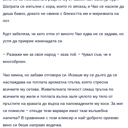
Шатрата се изпълни с хора, които го зяпаха, и Чао се насили да
диша бавно, докато не свикне с близостта им и миризмата на
пот.
Курт забеляза, че като отпи от виното Чао едва не се задави, но
успя да прикрие изненадата си.
– Разкажи ми за своя народ – каза той. – Чувал съм, че е
многоброен.
Чао кимна, но забави отговора си. Искаше му се дълго да се
наслаждава на топлата ароматна глътка, която стресна
всичките му сетива. Живителната течност сякаш тръгна по
всичките му жили и топлата вълна заля цялото му тяло от
пръстите на краката до върха на напомадените му коси. За миг
си помисли – откъде тези варвари имат тази вълшебна
напитка? В сравнение с този еликсир и най-доброто оризово
вино си беше направо водичка.