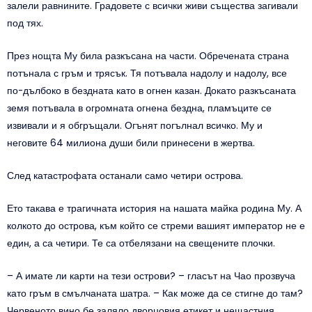
залели равнините. Градовете с всички живи същества загивали
под тях.
През нощта Му била разкъсана на части. Обречената страна
потънала с гръм и трясък. Тя потъвала надолу и надолу, все
по-дълбоко в бездната като в огнен казан. Докато разкъсаната
земя потъвала в огромната огнена бездна, пламъците се
извивали и я обгръщали. Огънят погълнал всичко. Му и
неговите 64 милиона души били принесени в жертва.
След катастрофата останали само четири острова.
Ето такава е трагичната история на нашата майка родина Му. А
колкото до острова, към който се стреми вашият император не е
един, а са четири. Те са отбелязани на свещените плочки.
– А имате ли карти на тези острови? – гласът на Чао прозвуча
като гръм в смълчаната шатра. – Как може да се стигне до там?
Червеното вино бе заляло дворцовия етикет и нещастния