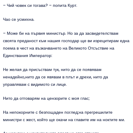
– Чий човек си тогава? – попита Курт.
Чао се усмихна.
– Може би на първия министър. Но за да засвидетелствам
своята преданост към нашия господар ще ви изрецитирам една
поема в чест на възкачването на Великото Отсъствие на
Единствания Император:
Не желая да присъствам тук, нито да се появявам
ненадейно,нито да се явявам в плът и дрехи, нито да
управлявам с видимото си лице.
Нито да отговарям на цензорите с моя глас;
На непокорните с безпощаден поглед;на прегрешилите
министри с жест, който ще окачи на главите им на ноктите ми.