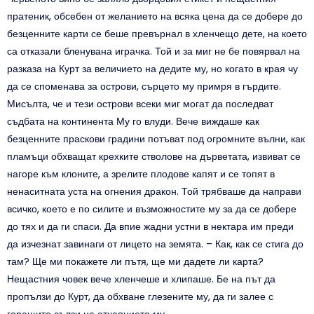
пратеник, обсебен от желанието на всяка цена да се добере до
безценните карти се беше превърнал в хленчещо дете, на което
са отказали бленувана играчка. Той и за миг не бе повярвал на
разказа на Курт за величието на дедите му, но когато в края чу
да се споменава за острови, сърцето му примря в гърдите.
Мисълта, че и тези острови всеки миг могат да последват
съдбата на континента Му го влуди. Вече виждаше как
безценните праскови градини потъват под огромните вълни, как
пламъци обхващат крехките стволове на дърветата, извиват се
нагоре към клоните, а зрелите плодове капят и се топят в
ненаситната уста на огнения дракон. Той трябваше да направи
всичко, което е по силите и възможностите му за да се добере
до тях и да ги спаси. Да впие жадни устни в нектара им преди
да изчезнат завинаги от лицето на земята. – Как, как се стига до
там? Ще ми покажете ли пътя, ще ми дадете ли карта?
Нещастния човек вече хленчеше и хлипаше. Бе на път да
пропълзи до Курт, да обхване глезените му, да ги залее с