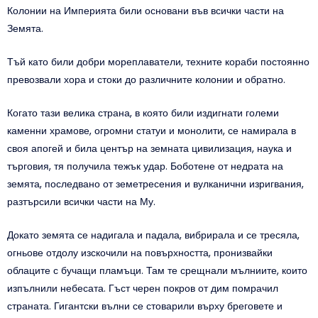
Колонии на Империята били основани във всички части на
Земята.
Тъй като били добри мореплаватели, техните кораби постоянно
превозвали хора и стоки до различните колонии и обратно.
Когато тази велика страна, в която били издигнати големи
каменни храмове, огромни статуи и монолити, се намирала в
своя апогей и била център на земната цивилизация, наука и
търговия, тя получила тежък удар. Боботене от недрата на
земята, последвано от земетресения и вулканични изригвания,
разтърсили всички части на Му.
Докато земята се надигала и падала, вибрирала и се тресяла,
огньове отдолу изскочили на повърхността, пронизвайки
облаците с бучащи пламъци. Там те срещнали мълниите, които
изпълнили небесата. Гъст черен покров от дим помрачил
страната. Гигантски вълни се стоварили върху бреговете и