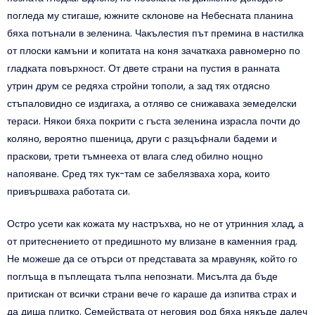
погледа му стигаше, южните склонове на Небесната планина
бяха потънали в зеленина. Чакълестия път премина в настилка
от плоски камъни и копитата на коня зачаткаха равномерно по
гладката повърхност. От двете страни на пустия в ранната
утрин друм се редяха стройни тополи, а зад тях отдясно
стъпаловидно се издигаха, а отляво се снижаваха земеделски
тераси. Някои бяха покрити с гъста зеленина израсла почти до
коляно, вероятно пшеница, други с разцъфнали бадеми и
праскови, трети тъмнееха от влага след обилно нощно
напояване. Сред тях тук-там се забелязваха хора, които
привършваха работата си.
Остро усети как кожата му настръхва, но не от утринния хлад, а
от притеснението от предишното му влизане в каменния град.
Не можеше да се отърси от представата за мравуняк, който го
поглъща в пъплещата тълпа непознати. Мисълта да бъде
притискан от всички страни вече го караше да изпитва страх и
да диша плитко. Семействата от неговия род бяха някъде далеч