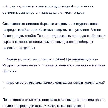
– Хи, хи, хи, вижте го само как падна, падна! – запляска с
ръчички момиченцето и заподскача от крак на крак.
Ошашавеното животно бързо се изправи и се втурна отново
напред, скачайки и ритайки във въздуха, като ужилено. Ако не
беше повода, с който Тачо го придържаше, щеше да се блъска и
търка о каменните стени, само и само да се освободи от
нахалния натрапник.
– Спрете го, чичо Тачо, той ще го убие! Ще извикам дойката
Модра, ще кажа на тати! – изпищя малката и хукна към малката
портичка.
– Какво си се разлютила, какво имаш да ми кажеш, малката ми?
–
Пресрещна я едър мъж, прихвана я за раменцата, повдигна я и
я гушна в прегръдката си. – Кажи, кажи сега какво е