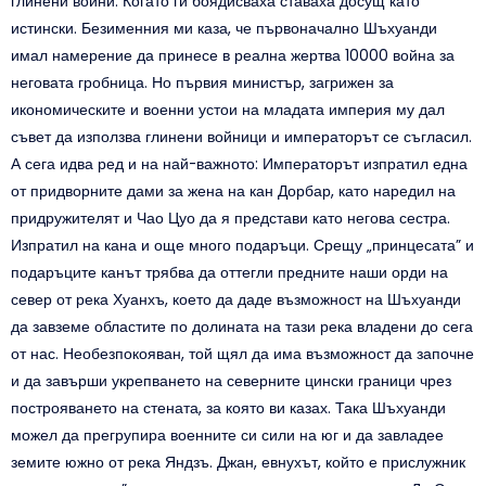
глинени войни. Когато ги боядисваха ставаха досущ като
истински. Безименния ми каза, че първоначално Шъхуанди
имал намерение да принесе в реална жертва 10000 война за
неговата гробница. Но първия министър, загрижен за
икономическите и военни устои на младата империя му дал
съвет да използва глинени войници и императорът се съгласил.
А сега идва ред и на най-важното: Императорът изпратил една
от придворните дами за жена на кан Дорбар, като наредил на
придружителят и Чао Цуо да я представи като негова сестра.
Изпратил на кана и още много подаръци. Срещу „принцесата” и
подаръците канът трябва да оттегли предните наши орди на
север от река Хуанхъ, което да даде възможност на Шъхуанди
да завземе областите по долината на тази река владени до сега
от нас. Необезпокояван, той щял да има възможност да започне
и да завърши укрепването на северните цински граници чрез
построяването на стената, за която ви казах. Така Шъхуанди
можел да прегрупира военните си сили на юг и да завладее
земите южно от река Яндзъ. Джан, евнухът, който е прислужник