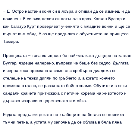
– Е, Остро настани коня си в яхъра и отивай да се измиеш и да
починеш. Я се виж, целия си потънал в прах. Кавкан Булгар и
кан багатур Курт проверяват ученията с младите войни и ще се
върнат към обяд. А аз ще продължа с обучението на принцеса
Тамира.
Принцесата – това всъщност бе най-малката дъщеря на кавкан
Булгар, яздеше наперено, въпреки че беше без седло. Дългата
и черна коса прихваната само със сребърна диадема се
стелеше на тежки дипли по гръбчето и, а когато кончето
премина в галоп, се развя като бойно знаме. Обутите и в леки
сандали крачета притискаха с петички корема на животното и
държаха изправена царствената и стойка.
Ездата продължи докато по хълбоците на бегача се появиха
тъмни петна, а устата му започна да се облива в бяла пяна.