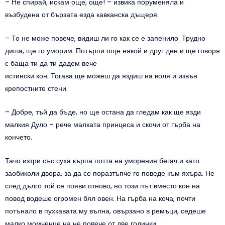
– Не спирай, искам още, още! – извика поруменяла и
възбудена от бързата езда кавканска дъщеря.
– То не може повече, видиш ли го как се е запенило. Трудно
диша, ще го уморим. Потърпи още някой и друг ден и ще говоря
с баща ти да ти дадем вече
истински кон. Тогава ще можеш да яздиш на воля и извън
крепостните стени.
– Добре, тъй да бъде, но ще остана да гледам как ще язди
малкия Дуло – рече малката принцеса и скочи от гърба на
кончето.
Тачо изтри със суха кърпа потта на уморения бегач и като
заобиколи двора, за да се поразтъпче го поведе към яхъра. Не
след дълго той се появи отново, но този път вместо кон на
повод водеше огромен бял овен. На гърба на коча, почти
потънало в пухкавата му вълна, овързано в ремъци, седеше
малко момченце на не повече от две годинки.