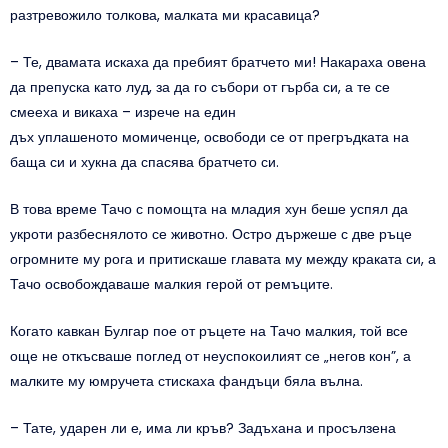
разтревожило толкова, малката ми красавица?
– Те, двамата искаха да пребият братчето ми! Накараха овена
да препуска като луд, за да го събори от гърба си, а те се
смееха и викаха – изрече на един
дъх уплашеното момиченце, освободи се от прегръдката на
баща си и хукна да спасява братчето си.
В това време Тачо с помощта на младия хун беше успял да
укроти разбеснялото се животно. Остро държеше с две ръце
огромните му рога и притискаше главата му между краката си, а
Тачо освобождаваше малкия герой от ремъците.
Когато кавкан Булгар пое от ръцете на Тачо малкия, той все
още не откъсваше поглед от неуспокоилият се „негов кон”, а
малките му юмручета стискаха фандъци бяла вълна.
– Тате, ударен ли е, има ли кръв? Задъхана и просълзена