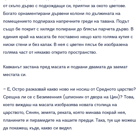
от скъпо дърво с подхождащи си, приятни за окото цветове.
Богато орнаментирани дървени колони по дължината на
помещението подпираха напречните греди на тавана. Подът
също бе покрит с хиляди полирани до блясък парчета дърво. В
единия край на масата бе поставено нещо като голяма кутия с
ниски стени и без капак. В нея с цветен пясък бе изобразена
голяма част от някакво открито пространство.
Кавканът застана пред масата и подкани двамата да заемат
местата си.
– Е, Остро разказвай какво ново ни носиш от Средното царство?
Срещна ли се с Безименния (шпионин от двора на Цин)? Това,
което виждаш на масата изобразява новата столица на
царството, Сянян, земята, реката, която минава покрай нея,
планините и пирамидите на нашите предци. Така, тук ще можеш
да покажеш, къде, какво си видял.