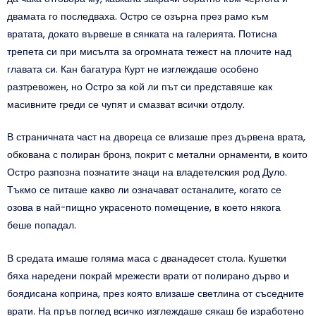
двамата го последваха. Остро се озърна през рамо към
вратата, докато вървеше в сянката на галерията. Потисна
трепета си при мисълта за огромната тежест на плочите над
главата си. Кан багатура Курт не изглеждаше особено
разтревожен, но Остро за кой ли път си представяше как
масивните греди се чупят и смазват всички отдолу.
В страничната част на двореца се влизаше през дървена врата,
обкована с полиран бронз, покрит с метални орнаменти, в които
Остро разпозна познатите знаци на владетелския род Дуло.
Тъкмо се питаше какво ли означават останалите, когато се
озова в най-пищно украсеното помещение, в което някога
беше попадал.
В средата имаше голяма маса с дванадесет стола. Кушетки
бяха наредени покрай мрежести врати от полирано дърво и
боядисана коприна, през която влизаше светлина от съседните
врати. На пръв поглед всичко изглеждаше сякаш бе изработено