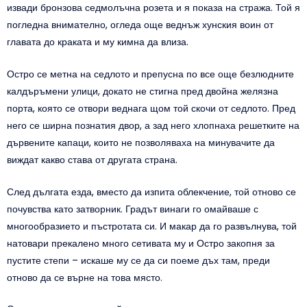
извади бронзова седмолъчна розета и я показа на стража. Той я
погледна внимателно, огледа още веднъж хунския воин от
главата до краката и му кимна да влиза.
Остро се метна на седлото и препусна по все още безлюдните
калдъръмени улици, докато не стигна пред двойна желязна
порта, която се отвори веднага щом той скочи от седлото. Пред
него се ширна познатия двор, а зад него хлопнаха решетките на
дървените капаци, които не позволяваха на минувачите да
виждат какво става от другата страна.
След дългата езда, вместо да изпита облекчение, той отново се
почувства като затворник. Градът винаги го омайваше с
многообразието и пъстротата си. И макар да го развълнува, той
натовари прекалено много сетивата му и Остро закопня за
пустите степи – искаше му се да си поеме дъх там, преди
отново да се върне на това място.