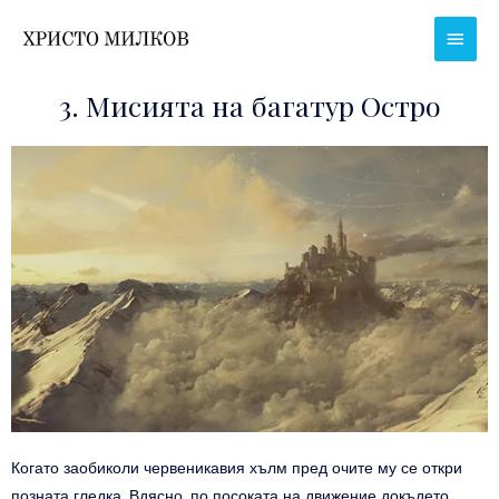
Skip
Main
to
Men
content
3. Мисията на багатур Остро
Когато заобиколи червеникавия хълм пред очите му се откри
позната гледка. Вдясно, по посоката на движение докъдето