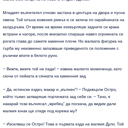
Младият възпитател отново застана в центъра на двора и пусна
овена. Той опъна кожения ремък и се затича по окрайнината на
калдъръма. От време на време изхвърляше задните си крака
встрани и нагоре, после внезапно спираше навел огромната си
рогата глава до самите каменни плочи. Но малката фигурка на
гърба му неизменно запазваше приведеното си положение с
ръчички впити в бялото руно.
– Вижте, вижте той не пада! – извика малкото момиченце, като
скочи от пейката в сянката на каменния зид.
– Да, истински ездач, макар и „вълнен”! – Подхвърли Остро,
който тъкмо затваряше портичката зад себе си. – Тачо, я
накарай този вълнясал „жребец” да поскача, да видим дали
малкия юнак ще отиде под корема му?
– Изсилваш се Остро! Това е първата езда на малкия Дуло. Той