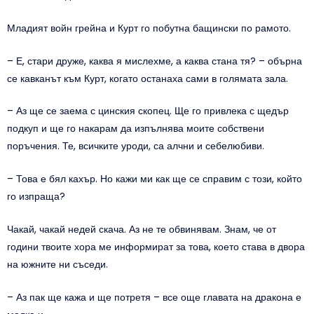
Младият войн грейна и Курт го побутна бащински по рамото.
– Е, стари друже, каква я мислехме, а каква стана тя? – обърна
се кавканът към Курт, когато останаха сами в голямата зала.
– Аз ще се заема с цинския скопец. Ще го привлека с щедър
подкуп и ще го накарам да изпълнява моите собствени
поръчения. Те, всичките уроди, са алчни и себелюбиви.
– Това е бял кахър. Но кажи ми как ще се справим с този, който
го изпраща?
Чакай, чакай недей скача. Аз не те обвинявам. Знам, че от
години твоите хора ме информират за това, което става в двора
на южните ни съседи.
– Аз пак ще кажа и ще потретя – все още главата на дракона е