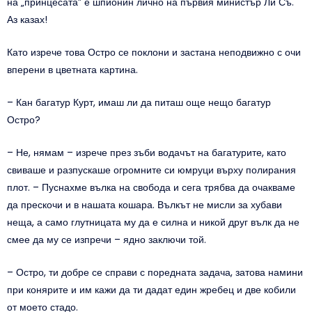
на „принцесата” е шпионин лично на първия министър Ли Съ.
Аз казах!
Като изрече това Остро се поклони и застана неподвижно с очи
вперени в цветната картина.
– Кан багатур Курт, имаш ли да питаш още нещо багатур
Остро?
– Не, нямам – изрече през зъби водачът на багатурите, като
свиваше и разпускаше огромните си юмруци върху полирания
плот. – Пуснахме вълка на свобода и сега трябва да очакваме
да прескочи и в нашата кошара. Вълкът не мисли за хубави
неща, а само глутницата му да е силна и никой друг вълк да не
смее да му се изпречи – ядно заключи той.
– Остро, ти добре се справи с поредната задача, затова намини
при конярите и им кажи да ти дадат един жребец и две кобили
от моето стадо.