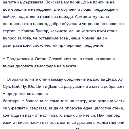
целите на държавата. Войската му по нищо не прилича на
довчерашните нередовни, зле обучени и лошо предвождани
войски, подготвяни главно за паради. Армията му стана
постоянна като нашата, добре обучена и устроена по нашенски
тертип. – Кавкан Булгар, извинете ме, но колкото пъти стане
въпрос за това, че оставихме това „наше момче” да си
разиграва коня спокойно, ми причернява пред очите.
– Продължавай, Остро! Спокойният тон в гласа на кавкана
върна деловата атмосфера на масата.
– Отбранителните стени между обединените царства Джао, Ху,
Сун, Вей, Чу, Юе, Цин и Дзин са разрушени в знак на добра воля
– продължи доклада си
багатура. – Запазени са само тези на север, като отделни части
се укрепват и свързват, за да се образува една цялостна стена,
която да ги пази от нас. Това го видях с очите си. Най-напред
издигат висок насип от пръст, която се доставя в малки глинени