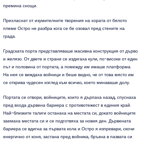
премина снощи.
Прехласнат от изумителните творения на хората от бялото
племе Остро не разбра кога се бе озовал пред стените на
града.
Градската порта представляваше масивна конструкция от дърво
и желязо. От двете и страни се издигаха кули, по-високи от един
път и половина от портата, а помежду им имаше платформа.
На нея се виждаха войници и беше видно, че от това място им
се открива чудесен изглед към всичко, което минаваше долу.
Портата се отвори, войниците, които я дърпаха назад, спуснаха
пред входа дървена бариера с противотежест в единия край.
Най-близките талиги останаха на местата си, докато войниците
заемаха местата си и се подготвяха за новия ден. Дървената
бариера се вдигна за първата кола и Остро я изпревари, скочи
енергично от коня, застана пред войника, бръкна в пазвата си