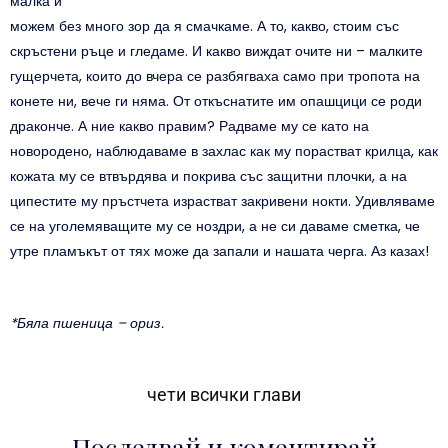
малка и
можем без много зор да я смачкаме. А то, какво, стоим със
скръстени ръце и гледаме. И какво виждат очите ни – малките
гущерчета, които до вчера се разбягваха само при тропота на
конете ни, вече ги няма. От откъснатите им опашцици се роди
драконче. А ние какво правим? Радваме му се като на
новородено, наблюдаваме в захлас как му порастват крилца, как
кожата му се втвърдява и покрива със защитни плочки, а на
ципестите му пръстчета израстват закривени нокти. Удивляваме
се на уголемяващите му се ноздри, а не си даваме сметка, че
утре пламъкът от тях може да запали и нашата черга. Аз казах!
*Бяла пшеница – ориз.
чети всички глави
Последвай и коментирай