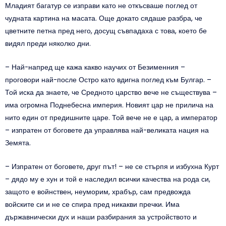
Младият багатур се изправи като не откъсваше поглед от
чудната картина на масата. Още докато сядаше разбра, че
цветните петна пред него, досущ съвпадаха с това, което бе
видял преди няколко дни.
– Най-напред ще кажа какво научих от Безименния –
проговори най-после Остро като вдигна поглед към Булгар. –
Той иска да знаете, че Средното царство вече не съществува –
има огромна Поднебесна империя. Новият цар не прилича на
нито един от предишните царе. Той вече не е цар, а император
– изпратен от боговете да управлява най-великата нация на
Земята.
– Изпратен от боговете, друг път! – не се стърпя и избухна Курт
– дядо му е хун и той е наследил всички качества на рода си,
защото е войнствен, неуморим, храбър, сам предвожда
войските си и не се спира пред никакви пречки. Има
държавнически дух и наши разбирания за устройството и