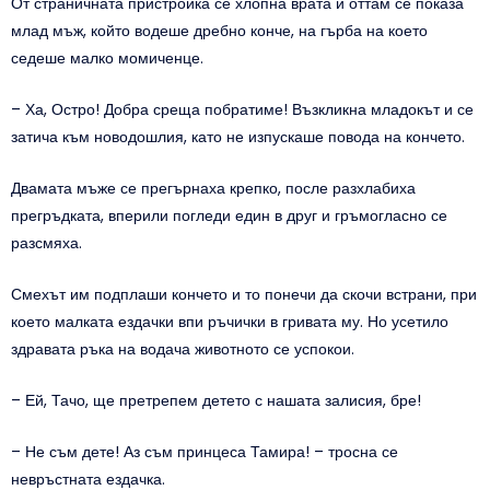
От страничната пристройка се хлопна врата и оттам се показа
млад мъж, който водеше дребно конче, на гърба на което
седеше малко момиченце.
– Ха, Остро! Добра среща побратиме! Възкликна младокът и се
затича към новодошлия, като не изпускаше повода на кончето.
Двамата мъже се прегърнаха крепко, после разхлабиха
прегръдката, вперили погледи един в друг и гръмогласно се
разсмяха.
Смехът им подплаши кончето и то понечи да скочи встрани, при
което малката ездачки впи ръчички в гривата му. Но усетило
здравата ръка на водача животното се успокои.
– Ей, Тачо, ще претрепем детето с нашата залисия, бре!
– Не съм дете! Аз съм принцеса Тамира! – тросна се
невръстната ездачка.