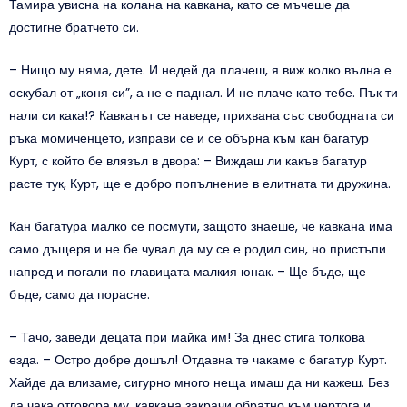
Тамира увисна на колана на кавкана, като се мъчеше да
достигне братчето си.
– Нищо му няма, дете. И недей да плачеш, я виж колко вълна е
оскубал от „коня си”, а не е паднал. И не плаче като тебе. Пък ти
нали си кака!? Кавканът се наведе, прихвана със свободната си
ръка момиченцето, изправи се и се обърна към кан багатур
Курт, с който бе влязъл в двора: – Виждаш ли какъв багатур
расте тук, Курт, ще е добро попълнение в елитната ти дружина.
Кан багатура малко се посмути, защото знаеше, че кавкана има
само дъщеря и не бе чувал да му се е родил син, но пристъпи
напред и погали по главицата малкия юнак. – Ще бъде, ще
бъде, само да порасне.
– Тачо, заведи децата при майка им! За днес стига толкова
езда. – Остро добре дошъл! Отдавна те чакаме с багатур Курт.
Хайде да влизаме, сигурно много неща имаш да ни кажеш. Без
да чака отговора му, кавкана закрачи обратно към чертога и