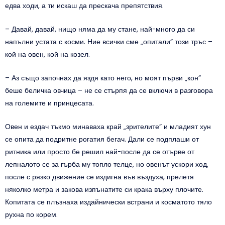
едва ходи, а ти искаш да прескача препятствия.
– Давай, давай, нищо няма да му стане, най-много да си
напълни устата с косми. Ние всички сме „опитали” този тръс –
кой на овен, кой на козел.
– Аз също започнах да яздя като него, но моят първи „кон”
беше беличка овчица – не се стърпя да се включи в разговора
на големите и принцесата.
Овен и ездач тъкмо минаваха край „зрителите” и младият хун
се опита да подритне рогатия бегач. Дали се подплаши от
ритника или просто бе решил най-после да се отърве от
лепналото се за гърба му топло телце, но овенът ускори ход,
после с рязко движение се издигна във въздуха, прелетя
няколко метра и закова изпънатите си крака върху плочите.
Копитата се плъзнаха издайнически встрани и косматото тяло
рухна по корем.