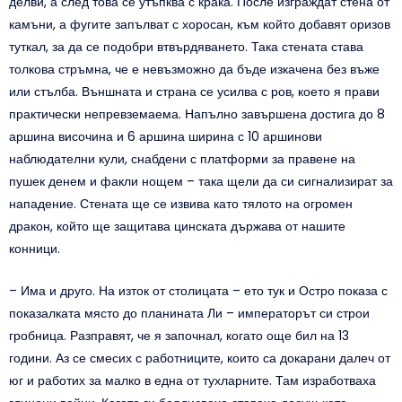
делви, а след това се утъпква с крака. После изграждат стена от
камъни, а фугите запълват с хоросан, към който добавят оризов
туткал, за да се подобри втвърдяването. Така стената става
толкова стръмна, че е невъзможно да бъде изкачена без въже
или стълба. Външната и страна се усилва с ров, което я прави
практически непревземаема. Напълно завършена достига до 8
аршина височина и 6 аршина ширина с 10 аршинови
наблюдателни кули, снабдени с платформи за правене на
пушек денем и факли нощем – така щели да си сигнализират за
нападение. Стената ще се извива като тялото на огромен
дракон, който ще защитава цинската държава от нашите
конници.
– Има и друго. На изток от столицата – ето тук и Остро показа с
показалката място до планината Ли – императорът си строи
гробница. Разправят, че я започнал, когато още бил на 13
години. Аз се смесих с работниците, които са докарани далеч от
юг и работих за малко в една от тухларните. Там изработваха