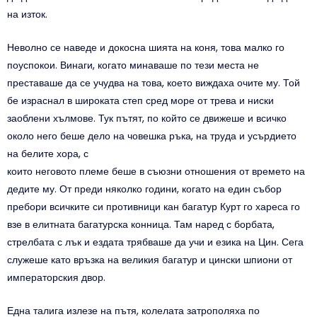
на изток.
Неволно се наведе и докосна шията на коня, това малко го
поуспокои. Винаги, когато минаваше по тези места не
преставаше да се учудва на това, което виждаха очите му. Той
бе израснал в широката степ сред море от трева и ниски
заоблени хълмове. Тук пътят, по който се движеше и всичко
около него беше дело на човешка ръка, на труда и усърдието
на белите хора, с
които неговото племе беше в съюзни отношения от времето на
дедите му. От преди няколко години, когато на един събор
пребори всичките си противници кан багатур Курт го хареса го
взе в елитната багатурска конница. Там наред с борбата,
стрелбата с лък и ездата трябваше да учи и езика на Цин. Сега
служеше като връзка на великия багатур и цински шпиони от
императорския двор.
Една талига излезе на пътя, колелата затрополяха по