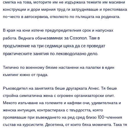
сметка на това, моторите им не издържаха тежките им масивни
конструкции и дори мирния труд ги затрудняваше и престояваха
по-често в автосервиза, отколкото по пътищата на родината.
В края на юни изтече предупредителния срок и напуснах
заминах за Созопол. Там в
работа. Веднага обаче
продължение на три седмици щяха да се проведат
практическите занятия по леководолазно дело.
Типично по военному бяхме настанени на палатки в един
къмпинг южно от града.
Ръководител на занятията беше другарката Агнес. Тя беше
стройна симпатична жена с огромен организаторски опит.
Мекото излъчване на големите и кафяви очи, удивителната и
женска интуиция, контрастираха с твърдостта, която
проявяваше при въвеждането на ред сред близо 100-членния
състав на курсистите. Десетина, от които бяха момичета. Така тя