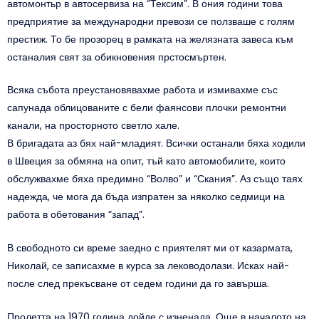
автомонтьр в автосервиза на “Тексим”. В ония години това
предприятие за международни превози се ползваше с голям
престиж. То бе прозорец в рамката на желязната завеса към
останалия свят за обикновения прстосмъртен.
Всяка събота преустановявахме работа и измивахме със
сапунада облицованите с бели фаянсови плочки ремонтни
канали, на просторното светло хале.
В бригадата аз бях най-младият. Всички останали бяха ходили
в Швеция за обмяна на опит, тъй като автомобилите, които
обслужвахме бяха предимно “Волво” и “Скания”. Аз също таях
надежда, че мога да бъда изпратен за няколко седмици на
работа в обетования “запад”.
В свободното си време заедно с приятелят ми от казармата,
Николай, се записахме в курса за леководолази. Исках най-
после след прекъсване от седем години да го завърша.
Пролетта на 1970 година дойде с изненада. Още в началото на