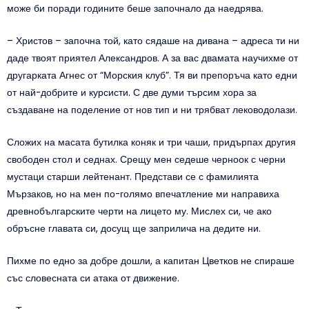
може би поради годините беше започнало да наедрява.
– Христов – започна той, като сядаше на дивана – адреса ти ни
даде твоят приятел Александров. А за вас двамата научихме от
другарката Агнес от “Морския клуб”. Тя ви препоръча като едни
от най-добрите и курсисти. С две думи търсим хора за
създаване на поделение от нов тип и ни трябват леководолази.
Сложих на масата бутилка коняк и три чаши, придърпах другия
свободен стол и седнах. Срещу мен седеше черноок с черни
мустаци старши лейтенант. Представи се с фамилията
Мързаков, но на мен по-голямо впечатление ми направиха
древнобългарските черти на лицето му. Мислех си, че ако
обръсне главата си, досущ ще заприлича на дедите ни.
Пихме по едно за добре дошли, а капитан Цветков не спираше
със словесната си атака от движение.