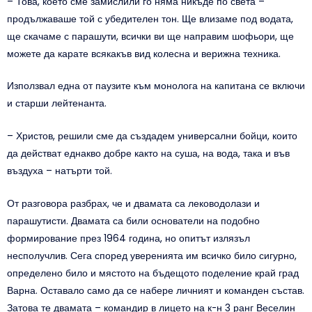
– Това, което сме замислили го няма никъде по света –
продължаваше той с убедителен тон. Ще влизаме под водата,
ще скачаме с парашути, всички ви ще направим шофьори, ще
можете да карате всякакъв вид колесна и верижна техника.
Използвал една от паузите към монолога на капитана се включи
и старши лейтенанта.
– Христов, решили сме да създадем универсални бойци, които
да действат еднакво добре както на суша, на вода, така и във
въздуха – натърти той.
От разговора разбрах, че и двамата са леководолази и
парашутисти. Двамата са били основатели на подобно
формирование през 1964 година, но опитът излязъл
несполучлив. Сега според уверенията им всичко било сигурно,
определено било и мястото на бъдещото поделение край град
Варна. Оставало само да се набере личният и команден състав.
Затова те двамата – командир в лицето на к-н 3 ранг Веселин