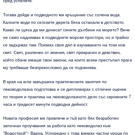
сред успелите.
Тогава дойде и подводното ми кръщение със солена вода.
Калните води по селските дерета бяха останали в детството.
Какво ли щяха да ми донесат сините дълбини на морето? Вече
не само надниквах в подводните морски простори, но и трайно
се задържах там. Поемах своя дял в изучаването на този нов
свят. Свят, различен от земния, свят прекрасен и девствен,
който обаче имаше свои закони, на които всеки престъпил прага
му трябваше безпрекословно да се подчинява.
В края на юли завършиха практическите занятия по
леководолазна подготовка и се дипломирах с отлични оценки
по теория и практика на леководолазното дело със скромните 7
часа и тридесет минути подводна дейност.
Новата професия ме привлече и тъй като бях безработен
започнах проучвания за работа като леководолаз към
“Водострой”- Варна. Успоредно с това вземах частни уроци по