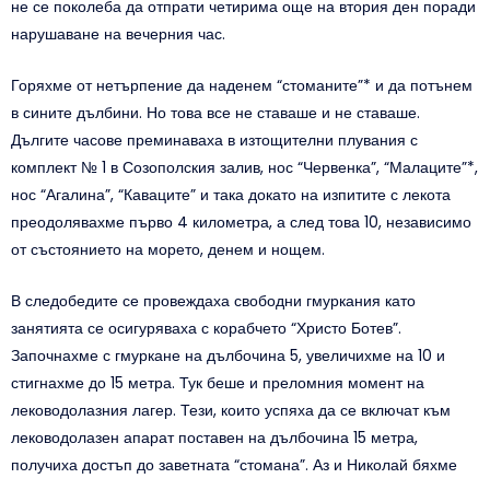
не се поколеба да отпрати четирима още на втория ден поради
нарушаване на вечерния час.
Горяхме от нетърпение да наденем “стоманите”* и да потънем
в сините дълбини. Но това все не ставаше и не ставаше.
Дългите часове преминаваха в изтощителни плувания с
комплект № 1 в Созополския залив, нос “Червенка”, “Малаците”*,
нос “Агалина”, “Каваците” и така докато на изпитите с лекота
преодолявахме първо 4 километра, а след това 10, независимо
от състоянието на морето, денем и нощем.
В следобедите се провеждаха свободни гмуркания като
занятията се осигуряваха с корабчето “Христо Ботев”.
Започнахме с гмуркане на дълбочина 5, увеличихме на 10 и
стигнахме до 15 метра. Тук беше и преломния момент на
леководолазния лагер. Тези, които успяха да се включат към
леководолазен апарат поставен на дълбочина 15 метра,
получиха достъп до заветната “стомана”. Аз и Николай бяхме