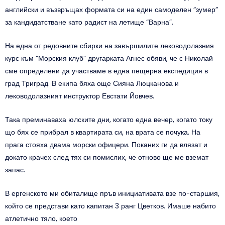
английски и възвръщах формата си на един самоделен “зумер”
за кандидатстване като радист на летище “Варна”.
На една от редовните сбирки на завършилите леководолазния
курс към “Морския клуб” другарката Агнес обяви, че с Николай
сме определени да участваме в една пещерна експедиция в
град Триград. В екипа бяха още Сияна Люцканова и
леководолазният инструктор Евстати Йовчев.
Така преминаваха юлските дни, когато една вечер, когато току
що бях се прибрал в квартирата си, на врата се почука. На
прага стояха двама морски офицери. Поканих ги да влязат и
докато крачех след тях си помислих, че отново ще ме вземат
запас.
В ергенското ми обиталище пръв инициативата взе по-старшия,
който се представи като капитан 3 ранг Цветков. Имаше набито
атлетично тяло, което