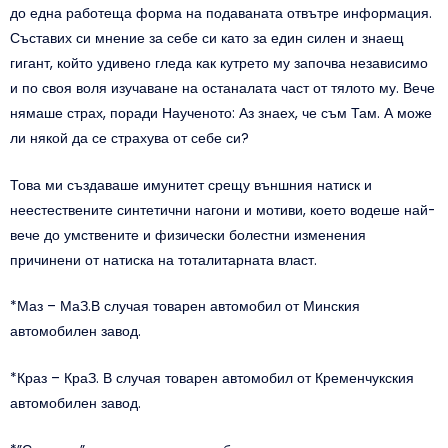
до една работеща форма на подаваната отвътре информация.
Съставих си мнение за себе си като за един силен и знаещ
гигант, който удивено гледа как кутрето му започва независимо
и по своя воля изучаване на останалата част от тялото му. Вече
нямаше страх, поради Наученото: Аз знаех, че съм Там. А може
ли някой да се страхува от себе си?
Това ми създаваше имунитет срещу външния натиск и
неестествените синтетични нагони и мотиви, което водеше най-
вече до умствените и физически болестни изменения
причинени от натиска на тоталитарната власт.
*Маз – МаЗ.В случая товарен автомобил от Минския
автомобилен завод.
*Краз – КраЗ. В случая товарен автомобил от Кременчукския
автомобилен завод.