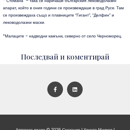
*”Стомана” – така се наричаше българския леководолазен
апарат, който в ония години се произвеждаше в град Русе. Там
се произвеждаха също и плавниците “Гигант”, “Делфин” и
леководолазни маски.
*Малаците – надводни камъни, северно от село Черноморец.
Последвай и коментирай
F
L
a
i
c
n
e
k
b
e
o
d
o
i
k
n
-
Авторско право © 2026 Сказания | Христо Милков |