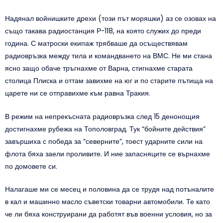
Надянал войнишките дрехи (този път моряшки) аз се озовах на
също такава радиостанция Р-118, на която служих до преди
година. С матроски екипаж трябваше да осъществявам
радиовръзка между тила и командването на ВМС. Не ми стана
ясно защо обаче тръгнахме от Варна, стигнахме старата
столица Плиска и оттам завихме на юг и по старите пътища на
царете ни се отправихме към равна Тракия.
В режим на непрекъсната радиовръзка след 15 денонощия
достигнахме рубежа на Тополовград. Тук “бойните действия”
завършиха с победа за “северните”, тоест ударните сили на
флота бяха заели проливите. И ние запасняците се върнахме
по домовете си.
Налагаше ми се месец и половина да се трудя над потъналите
в кал и машинно масло съветски товарни автомобили. Те като
че ли бяха конструирани да работят във военни условия, но за