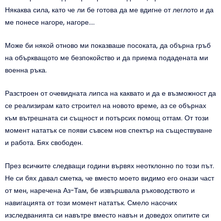
Някаква сила, като че ли бе готова да ме вдигне от леглото и да
ме понесе нагоре, нагоре….
Може би някой отново ми показваше посоката, да обърна гръб
на объркващото ме безпокойство и да приема подадената ми
военна ръка.
Разстроен от очевидната липса на каквато и да е възможност да
се реализирам като строител на новото време, аз се обърнах
към вътрешната си същност и потърсих помощ оттам. От този
момент нататък се появи съвсем нов спектър на съществуване
и работа. Бях свободен.
През всичките следващи години вървях неотклонно по този път.
Не си бях давал сметка, че вместо моето видимо его онази част
от мен, наречена Аз-Там, бе извършвала ръководството и
навигацията от този момент нататък. Смело насочих
изследванията си навътре вместо навън и доведох опитите си