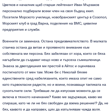
Цветков и началник щаб старши лейтенант Иван Мързаков
персонално подбирали всеки член на своя бъдещ екип.
Посетили Морското училище, новобранският център в Созопол,
Морският клуб в град Варна, поделения на ВМС, цивилни
предприятия и служби.
Военните си заминаха. Остана предизвикателството. В малката
стаичка остана да витае и проявеното внимание към
собствената ми персона. Бях забелязан от хора, които се бяха
нагърбили да създават нещо ново и търсеха съмишленици.
Знаеха за двегодишния ми престой в Айтос и оценяваха
постигнатото от мен там. Може би с Николай бяхме
единствените сред набелязаните, които имаха опит не само
като първокласни радисти, но и воини, познаващи тактиката на
сухопътните сили. Трябваше ли да изпускам момента да се
включа в тяхното начинание? Какво ме задържаше, какво ме
спираше, като че ли не бях свободен да взема решение!? Да, не
бях, каквото и да направех, щях да изпълнявам чужда воля.