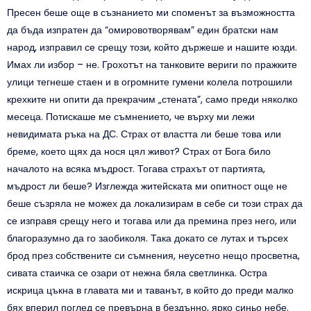
Пресен беше още в съзнанието ми споменът за възможността
да бъда изпратен да “омировотворявам” един братски нам
народ, изправил се срещу този, който държеше и нашите юзди.
Имах ли избор – не. Грохотът на танковите вериги по пражките
улици тегнеше стаен и в огромните гумени колела потрошили
крехките ни опити да прекрачим „стената”, само преди няколко
месеца. Потискаше ме съмнението, че върху ми лежи
невидимата ръка на ДС. Страх от властта ли беше това или
бреме, което щях да нося цял живот? Страх от Бога било
началото на всяка мъдрост. Тогава страхът от партията,
мъдрост ли беше? Изглежда житейската ми опитност още не
беше съзряла не можех да локализирам в себе си този страх да
се изправя срещу него и тогава или да премина през него, или
благоразумно да го заобиколя. Така докато се лутах и търсех
брод през собствените си съмнения, неусетно нещо просветна,
сивата стаичка се озари от нежна бяла светлинка. Остра
искрица цъкна в главата ми и таванът, в който до преди малко
бях вперил поглед се превърна в бездънно, ярко синьо небе.