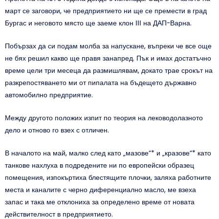
март се заговори, че предприятието ни ще се премести в град
Бургас и неговото място ще заеме клон ІІІ на ДАП-Варна.
Побързах да си подам молба за напускане, въпреки че все още
не бях решил какво ще правя занапред. Пък и имах достатъчно
време цели три месеца да размишлявам, докато трае срокът на
разкрепостяването ми от пипалата на бъдещето държавно
автомобилно предприятие.
Между другото положих изпит по теория на леководолазното
дело и отново го взех с отличен.
В началото на май, малко след като „мазове“* и „кразове“* като
танкове нахлуха в подредените ни по европейски образец
помещения, изпокъртиха блестящите плочки, заляха работните
места и каналите с черно диференциално масло, ме взеха
запас и така ме отклониха за определено време от новата
действителност в предприятието.