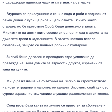
и царедворци вдигнаха чашите си в знак на съгласие.
Втурнаха се прислужници с кани с вода и роби с подноси от
печен дивеч, с купища риба и цели овнета. Всичко, което
старателно бе приготвил Ороб, беше донесено в залата.
Миризмите на апетитните сосове си съперничеха с аромата на
дъхавите треви в кадилниците. В залата настана весело
оживление, защото се появиха робини с булгарини.
Зилгиб беше доволен и преводача едва успяваше да
превежда на Вима думите за вярност и дружба, изречени от
кана на хуните.
Мицо разказваше на съветника на Зилгиб за строителството
на новите градове и напоителни канали. Високият, слаб хун със
сурово изражение мълчаливо слушаше развеселения си колега.
След веселбата канът на хуните се приготви за сбогуване и
поднесе като дар на Вима ковчеже пълно със злато. Царят на