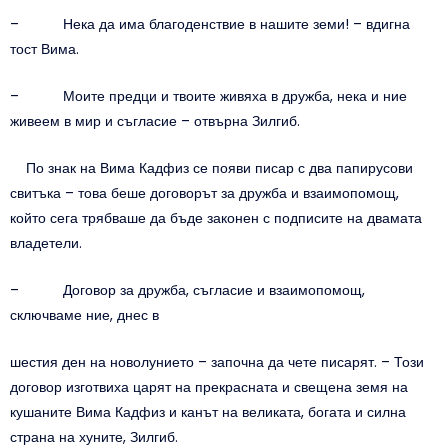
– Нека да има благоденствие в нашите земи! – вдигна
тост Вима.
– Моите предци и твоите живяха в дружба, нека и ние
живеем в мир и съгласие – отвърна Зилгиб.
По знак на Вима Кадфиз се появи писар с два папирусови
свитъка – това беше договорът за дружба и взаимопомощ,
който сега трябваше да бъде законен с подписите на двамата
владетели.
– Договор за дружба, съгласие и взаимопомощ,
сключваме ние, днес в
шестия ден на новолунието – започна да чете писарят. – Този
договор изготвиха царят на прекрасната и свещена земя на
кушаните Вима Кадфиз и канът на великата, богата и силна
страна на хуните, Зилгиб.