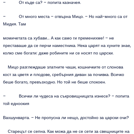
– От къде са? – попита казначея.
– От много места – отвърна Мицо. – Но най-много са от
Мидия. Там
момичетата са хубави… А как само ги пременихме! – не
преставаше да се перчи наместника. Нека царят на хуните знае,
колко сме богати: даже робините ни се носят по царски.
Мицо разглеждаше златните чаши, кошничките от слонова
кост за цветя и плодове, сребърния диван за почивка. Всичко
беше богато, превъзходно. Но той не беше спокоен.
– Всички ли чудеса на съкровищницата изнесе? – попита
той едноокия
Вахшунварта. – Не пропусна ли нещо, достойно за царски очи?
Старецът се сепна. Как можа да не се сети за свещниците на