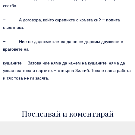
сватба.
– А договора, който скрепихте с кръвта си? – попита
съветника.
– Ние не дадохме клетва да не се държим дружески с
враговете на
кушаните. – Затова ние няма да кажем на кушаните, няма да
узнаят за това и партите, – отвърна Зилгиб. Това е наша работа
и тях това не ги засяга.
Последвай и коментирай