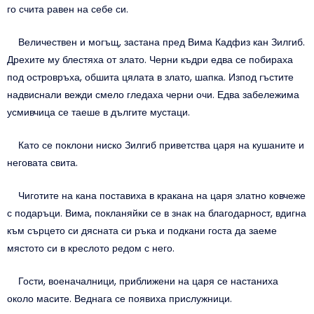
го счита равен на себе си.
Величествен и могъщ, застана пред Вима Кадфиз кан Зилгиб.
Дрехите му блестяха от злато. Черни къдри едва се побираха
под островръха, обшита цялата в злато, шапка. Изпод гъстите
надвиснали вежди смело гледаха черни очи. Едва забележима
усмивчица се таеше в дългите мустаци.
Като се поклони ниско Зилгиб приветства царя на кушаните и
неговата свита.
Чиготите на кана поставиха в кракана на царя златно ковчеже
с подаръци. Вима, покланяйки се в знак на благодарност, вдигна
към сърцето си дясната си ръка и подкани госта да заеме
мястото си в креслото редом с него.
Гости, военачалници, приближени на царя се настаниха
около масите. Веднага се появиха прислужници.