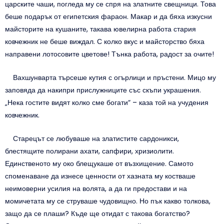
царските чаши, погледа му се спря на златните свещници. Това
беше подарък от египетския фараон. Макар и да бяха изкусни
майсторите на кушаните, такава ювелирна работа стария
ковчежник не беше виждал. С колко вкус и майсторство бяха
направени лотосовите цветове! Тънка работа, радост за очите!
Вахшунварта търсеше кутия с огърлици и пръстени. Мицо му
заповяда да накипри прислужниците със скъпи украшения.
„Нека гостите видят колко сме богати“ – каза той на учудения
ковчежник.
Старецът се любуваше на златистите сардоникси,
блестящите полирани ахати, сапфири, хризиолити.
Единственото му око блещукаше от възхищение. Самото
споменаване да изнесе ценности от хазната му костваше
неимоверни усилия на волята, а да ги предостави и на
момичетата му се струваше чудовищно. Но пък какво толкова,
защо да се плаши? Къде ще отидат с такова богатство?