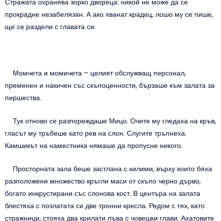
Стражата охранява зорко двореца: никой не може да се
прокрадне незабелязан. А ако хванат крадец, лошо му се пише,
ще се раздели с главата си.
Момчета и момичета – целият обслужващ персонал,
пременен и накичен със скъпоценности, бързаше към залата за
пиршества.
Тук отново се разпореждаше Мицо. Очите му гледаха на кръв,
гласът му тръбеше като рев на слон. Слугите тръпнеха.
Камшикът на наместника нямаше да пропусне никого.
Просторната зала беше застлана с килими, върху които бяха
разположени множество кръгли маси от скъпо черно дърво,
богато инкрустирани със слонова кост. В центъра на залата
блестяха с позлатата си две тронни кресла. Редом с тях, като
стражници, стояха два крилати лъва с човешки глави. Ахатовите