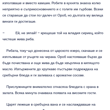
използваше и вместо камшик. Робите в кухнята знаеха колко
неприятно е съприкосновението и с голите им гърбове. Всеки
се стараеше да стои по-далеч от Ороб, но дългата му вилица
винаги ги достигаше.
– Ей, не зяпай! – крещеше той на младия сириец, който
чистеше жива риба.
Рибата, току-що донесена от царското езеро, скачаше и се
изплъзваше от ръцете на чирака. Ороб настояваше бързо да
бъде почиствана и още жива да бъде хвърляна в кипящото
масло. Изпържените до хрупкаво пъстърви подреждаха на
сребърни блюда и ги заливаха с ароматни сосове.
Прислужниците внимателно отнасяха блюдата с храна в
залата. Всяка минута очакваха появата на високите гости.
Царят лежеше в сребърна вана и се наслаждаваше на