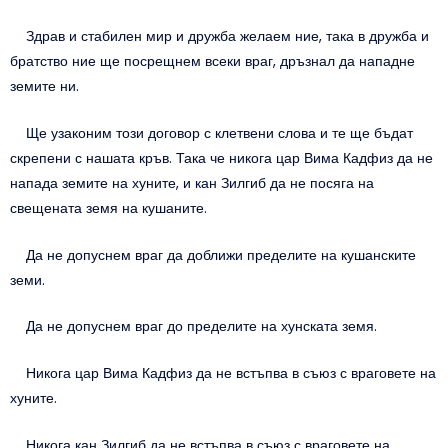
Здрав и стабилен мир и дружба желаем ние, така в дружба и
братство ние ще посрещнем всеки враг, дръзнал да нападне
земите ни.
Ще узаконим този договор с клетвени слова и те ще бъдат
скрепени с нашата кръв. Така че никога цар Вима Кадфиз да не
напада земите на хуните, и кан Зилгиб да не посяга на
свещената земя на кушаните.
Да не допуснем враг да доближи пределите на кушанските
земи.
Да не допуснем враг до пределите на хунската земя.
Никога цар Вима Кадфиз да не встъпва в съюз с враговете на
хуните.
Никога кан Зилгиб да не встъпва в съюз с враговете на