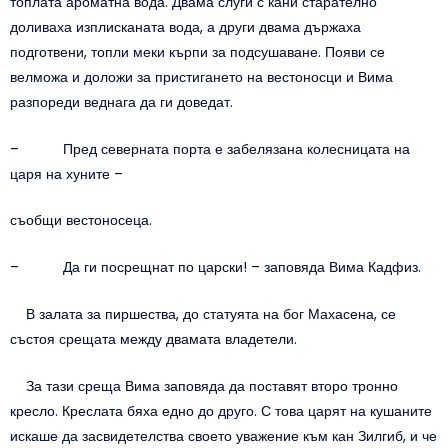
топлата ароматна вода. Двама слуги с кани старателно
доливаха изплисканата вода, а други двама държаха
подготвени, топли меки кърпи за подсушаване. Появи се
велможа и доложи за пристигането на вестоносци и Вима
разпореди веднага да ги доведат.
– Пред северната порта е забелязана колесницата на
царя на хуните –
съобщи вестоносеца.
– Да ги посрещнат по царски! – заповяда Вима Кадфиз.
В залата за пиршества, до статуята на бог Махасена, се
състоя срещата между двамата владетели.
За тази среща Вима заповяда да поставят второ тронно
кресло. Креслата бяха едно до друго. С това царят на кушаните
искаше да засвидетелства своето уважение към кан Зилгиб, и че