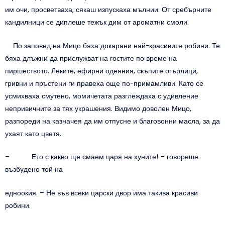
им очи, просветваха, сякаш изпускаха мълнии. От сребърните
кандилници се диплеше тежък дим от ароматни смоли.
По заповед на Мицо бяха докарани най-красивите робини. Те
бяха длъжни да прислужват на гостите по време на
пиршеството. Леките, ефирни одеяния, скъпите огърлици,
гривни и пръстени ги правеха още по-примамливи. Като се
усмихваха смутено, момичетата разглеждаха с удивление
непривичните за тях украшения. Видимо доволен Мицо,
разпореди на казначея да им отпусне и благовонни масла, за да
ухаят като цветя.
– Ето с какво ще смаем царя на хуните! – говореше
възбудено той на
едноокия. – Не във всеки царски двор има такива красиви
робини.