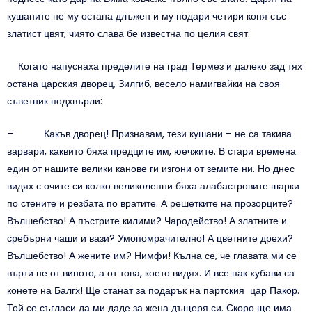
кушаните не му остана длъжен и му подари четири коня със
златист цвят, чиято слава бе известна по целия свят.
Когато напуснаха пределите на град Термез и далеко зад тях
остана царския дворец, Зилгиб, весело намигвайки на своя
съветник подхвърли:
– Какъв дворец! Признавам, тези кушани – не са такива
варвари, каквито бяха предците им, юечжите. В стари времена
един от нашите велики канове ги изгони от земите ни. Но днес
видях с очите си колко великолепни бяха алабастровите шарки
по стените и резбата по вратите. А решетките на прозорците?
Вълшебство! А пъстрите килими? Чародейство! А златните и
сребърни чаши и вази? Умопомрачително! А цветните дрехи?
Вълшебство! А жените им? Нимфи! Кълна се, че главата ми се
върти не от виното, а от това, което видях. И все пак хубави са
конете на Балгх! Ще станат за подарък на партския цар Пакор.
Той се съгласи да ми даде за жена дъщеря си. Скоро ще има