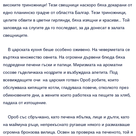
високите триножници! Тези свещници наскоро бяха докарани от
едно планинско градче от областта Балгар. Тези триножници,
целите обвити в цветни гирлянди, бяха изящни и красиви… Той
заповяда на слугите да го последват, за да донесат в залата
свещниците.
В царската кухня беше особено оживено. На чеверметата се
въртяха множество овнета. На огромни дървени блюда бяха
подредени печени гъски и патици. Миризмата на ароматни
сосове гъделичкаха ноздрите и възбуждаха апетита. Под
всевиждащите очи на царския готвач Ороб робите, които
обслужваха кипящите котли, гладуваха повече, отколкото през
обикновените дни, а жените които работеха на пещите за хляб,
падаха от изтощение.
Ороб със сбръчкано, като печена ябълка, лице и дълги, като
на маймуна ръце, непрекъснато ругаеше някого и размахваше
огромна бронзова вилица. Освен за проверка на печеното, той я