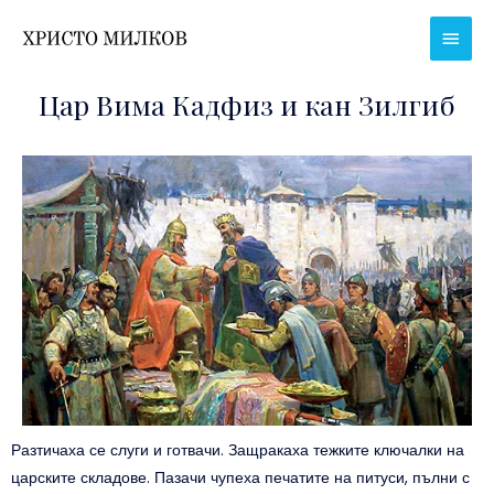
Skip
Main
to
Men
content
Цар Вима Кадфиз и кан Зилгиб
Разтичаха се слуги и готвачи. Защракаха тежките ключалки на
царските складове. Пазачи чупеха печатите на питуси, пълни с