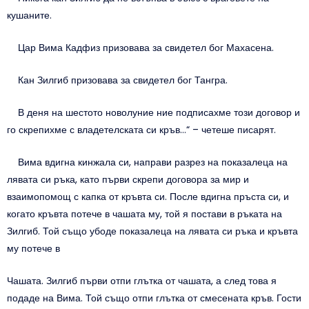
кушаните.
Цар Вима Кадфиз призовава за свидетел бог Махасена.
Кан Зилгиб призовава за свидетел бог Тангра.
В деня на шестото новолуние ние подписахме този договор и
го скрепихме с владетелската си кръв…“ – четеше писарят.
Вима вдигна кинжала си, направи разрез на показалеца на
лявата си ръка, като първи скрепи договора за мир и
взаимопомощ с капка от кръвта си. После вдигна пръста си, и
когато кръвта потече в чашата му, той я постави в ръката на
Зилгиб. Той също убоде показалеца на лявата си ръка и кръвта
му потече в
Чашата. Зилгиб първи отпи глътка от чашата, а след това я
подаде на Вима. Той също отпи глътка от смесената кръв. Гости