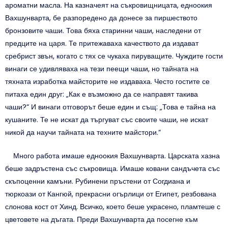
ароматни масла. На казначеят на съкровищницата, едноокия
Вахшунварта, бе разпоредено да донесе за пиршеството
бронзовите чаши. Това бяха старинни чаши, наследени от
предците на царя. Те притежаваха качеството да издават
сребрист звън, когато с тях се чукаха пируващите. Чуждите гости
винаги се удивляваха на тези пеещи чаши, но тайната на
тяхната изработка майсторите не издаваха. Често гостите се
питаха един друг: „Как е възможно да се направят такива
чаши?“ И винаги отговорът беше един и същ: „Това е тайна на
кушаните. Те не искат да търгуват със своите чаши, не искат
никой да научи тайната на техните майстори.“
Много работа имаше едноокия Вахшунварта. Царската хазна
беше задръстена със съкровища. Имаше ковани сандъчета със
скъпоценни камъни. Рубинени пръстени от Согдиана и
тюркоази от Кангюй, прекрасни огърлици от Египет, резбована
слонова кост от Хинд. Всичко, което беше украсено, пламтеше с
цветовете на дъгата. Преди Вахшунварта да посегне към