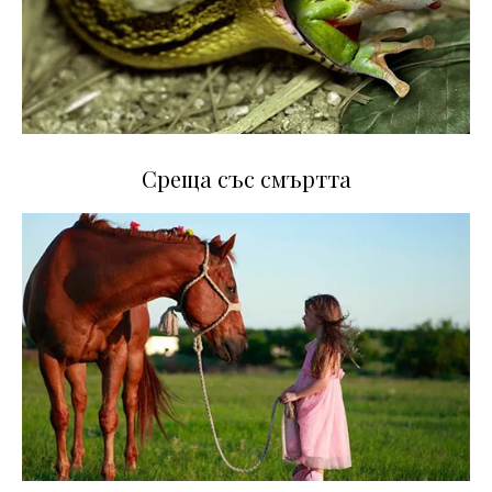
Среща със смъртта