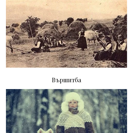
Вършитба