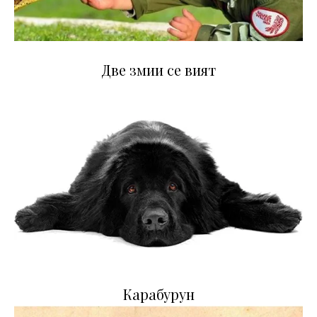
Две змии се вият
Карабурун