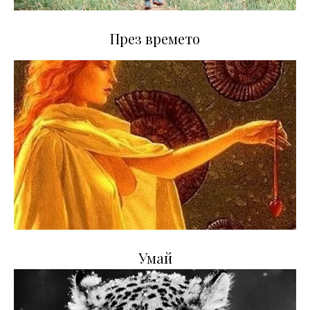
През времето
Умай