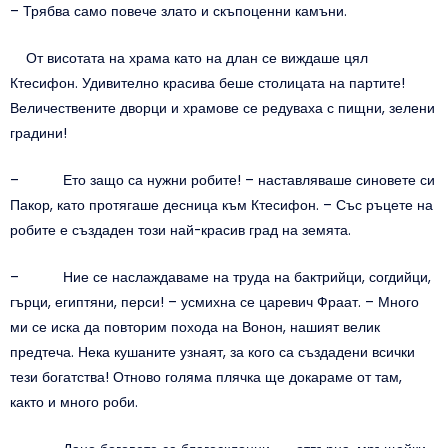
– Трябва само повече злато и скъпоценни камъни.
От висотата на храма като на длан се виждаше цял
Ктесифон. Удивително красива беше столицата на партите!
Величествените дворци и храмове се редуваха с пищни, зелени
градини!
– Ето защо са нужни робите! – наставляваше синовете си
Пакор, като протягаше десница към Ктесифон. – Със ръцете на
робите е създаден този най-красив град на земята.
– Ние се наслаждаваме на труда на бактрийци, согдийци,
гърци, египтяни, перси! – усмихна се царевич Фраат. – Много
ми се иска да повторим похода на Вонон, нашият велик
предтеча. Нека кушаните узнаят, за кого са създадени всички
тези богатства! Отново голяма плячка ще докараме от там,
както и много роби.