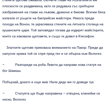
стените щитове оживяха. Вълчите глави на позлатените им
плоскости се раздвижиха, като се редуваха със сребърни
изображения на глави на лъвове, дракони и бикове. Всички бяха
излезли от ръцете на бактрийски майстори. Някога преди
похода на Вонон, те украсяваха стените на лятната столица на
кушанските царе. Той заповядал тогава да издирят майсторите,
които са изковали щитовете, и също ги довел в Ктесифон.
Златните щитове приковаха вниманието на Пакор. Преди да
напусне храма той се спря пред тях и се обърна към Вологез:
– Разпореди на роба Левота да направи нова статуя на
бог Шамаш.
Побързай, докато е още жив. Нали дядо ми го доведе тук.
– Статуята ще бъде направена – отвърна, кланейки се
ниско, Вологез.