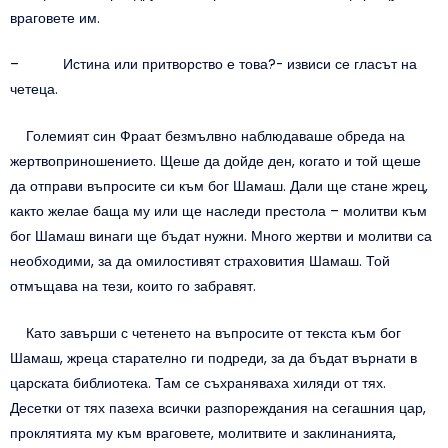
враговете им.
– Истина или притворство е това?- извиси се гласът на
четеца.
Големият син Фраат безмълвно наблюдаваше обреда на
жертвоприношението. Щеше да дойде ден, когато и той щеше
да отправи въпросите си към бог Шамаш. Дали ще стане жрец,
както желае баща му или ще наследи престола – молитви към
бог Шамаш винаги ще бъдат нужни. Много жертви и молитви са
необходими, за да омилостивят страховития Шамаш. Той
отмъщава на тези, които го забравят.
Като завърши с четенето на въпросите от текста към бог
Шамаш, жреца старателно ги подреди, за да бъдат върнати в
царската библиотека. Там се съхраняваха хиляди от тях.
Десетки от тях пазеха всички разпореждания на сегашния цар,
проклятията му към враговете, молитвите и заклинанията,