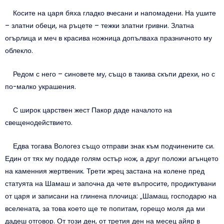
Косите на царя бяха гладко вчесани и напомадени. На ушите
– златни обеци, на ръцете – тежки златни гривни. Златна
огърлица и меч в красива ножница допълваха празничното му
облекло.
Редом с него – синовете му, също в такива скъпи дрехи, но с
по-малко украшения.
С широк царствен жест Пакор даде началото на
свещенодействието.
Едва тогава Вологез също отправи знак към подчинените си.
Един от тях му подаде голям остър нож, а друг положи агънцето
на каменния жертвеник. Трети жрец застана на колене пред
статуята на Шамаш и започна да чете въпросите, продиктувани
от царя и записани на глинена плочица: „Шамаш, господарю на
вселената, за това което ще те попитам, горещо моля да ми
дадеш отговор. От този ден, от третия ден на месец айяр в