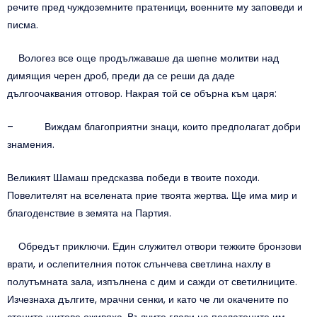
речите пред чуждоземните пратеници, военните му заповеди и
писма.
Вологез все още продължаваше да шепне молитви над
димящия черен дроб, преди да се реши да даде
дългоочаквания отговор. Накрая той се обърна към царя:
– Виждам благоприятни знаци, които предполагат добри
знамения.
Великият Шамаш предсказва победи в твоите походи.
Повелителят на вселената прие твоята жертва. Ще има мир и
благоденствие в земята на Партия.
Обредът приключи. Един служител отвори тежките бронзови
врати, и ослепителния поток слънчева светлина нахлу в
полутъмната зала, изпълнена с дим и сажди от светилниците.
Изчезнаха дългите, мрачни сенки, и като че ли окачените по