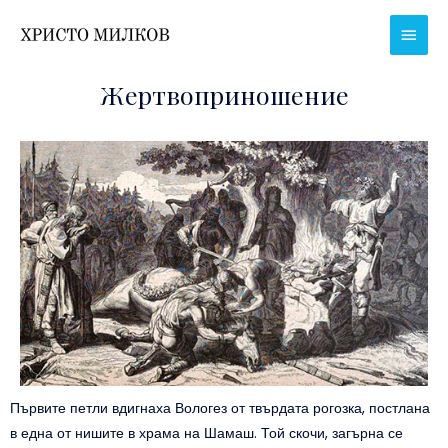
Skip
Main
to
Men
content
Жертвоприношение
Първите петли вдигнаха Вологез от твърдата рогозка, постлана
в една от нишите в храма на Шамаш. Той скочи, загърна се