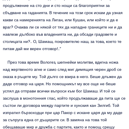
продължение на сто дни и сто нощи са благоприятни за
сбъдване на гаданията. В течение на този срок искам да узная
какви са намеренията на Лиган, или Кушан, или който и да е
враг? Очаква ли се някой от тях да нападне границите ни и да
навлезе дълбоко във владенията ни, да обсади градовете и
столицата ни?.. О, Шамаш, покровителю наш, за това, което те
питам дай ми верен отговор!..“
През това време Вологез, шепнейки молитви, вдигна ножа
над жертвеното агне и само след миг димящия черен дроб се
оказа в ръцете му. Той дълго се взира в него. Беше длъжен да
даде отговор на царя. Но помощникът му все още не беше
успял да отправи всички въпроси към бог Шамаш. И той се
заслуша в монотонния глас, който продължаваше да пита ще се
състои ли договора между партите и хунския кан Зилгиб. Той
изпратил бързоходци при цар Пакор с искане царя да му даде
за съпруга една от дъщерите си. В замяна на това той
обещаваше мир и дружба с партите, както и помощ срещу