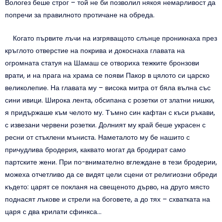
Вологез беше строг – той не би позволил някоя немарливост да
попречи за правилното протичане на обреда.
Когато първите лъчи на изгряващото слънце проникнаха през
кръглото отверстие на покрива и докоснаха главата на
огромната статуя на Шамаш се отвориха тежките бронзови
врати, и на прага на храма се появи Пакор в цялото си царско
великолепие. На главата му – висока митра от бяла вълна със
сини ивици. Широка лента, обсипана с розетки от златни нишки,
я придържаше към челото му. Тъмно син кафтан с къси ръкави,
с извезани червени розетки. Долният му край беше украсен с
ресни от стъклени мъниста. Наметалото му бе нашито с
причудлива бродерия, каквато могат да бродират само
партските жени. При по-внимателно вглеждане в тези бродерии,
можеха отчетливо да се видят цели сцени от религиозни обреди
където: царят се покланя на свещеното дърво, на друго място
поднасят лъкове и стрели на боговете, а до тях – схватката на
царя с два крилати сфинкса…