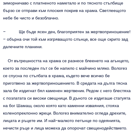
зиморничаво с платненото наметало и по тясното стълбище
бързо се отправи към плоския покрив на храма. Светлеещото
небе бе чисто и безоблачно.
– Ще бъде ясен ден, благоприятен за жертвоприношение!
– обърна очи той към изгряващото слънце, все още скрито зад
далечните планини.
От вътрешността на храма се разнесе блеенето на агънцето,
което за последен път се бе напило с майчино мляко. Вологез
се спусна по стълбата в храма, където вече всичко бе
приготвено за жертвоприношението. В средата на дълга тясна
зала бе издигнат бял каменен жертвеник. Редом с него блестяха
с позлатата си високи свещници. В дъното се издигаше статуята
на бог Шамаш, около която като каменни изваяния, стояха
коленопреклонно жреци. Вологез внимателно огледа дрехите,
лицата и ръцете им. И най-малкото петънце по одеянията,
нечисти ръце и лица можеха да опорочат свещенодействието.