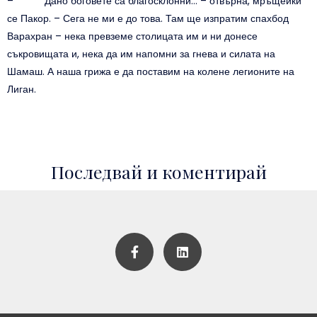
– Дано боговете са благосклонни… – отвърна, мръщейки
се Пакор. – Сега не ми е до това. Там ще изпратим спахбод
Варахран – нека превземе столицата им и ни донесе
съкровищата и, нека да им напомни за гнева и силата на
Шамаш. А наша грижа е да поставим на колене легионите на
Лиган.
Последвай и коментирай
F
L
a
i
c
n
e
k
b
e
o
d
o
i